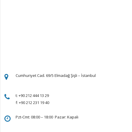
Cumhuriyet Cad. 69/5 Elmadağ Şişli – İstanbul
t: +90 212 444 13 29
f: +90 212 231 19 40
Pzt-Cmt: 08:00 – 18:00 Pazar: Kapalı